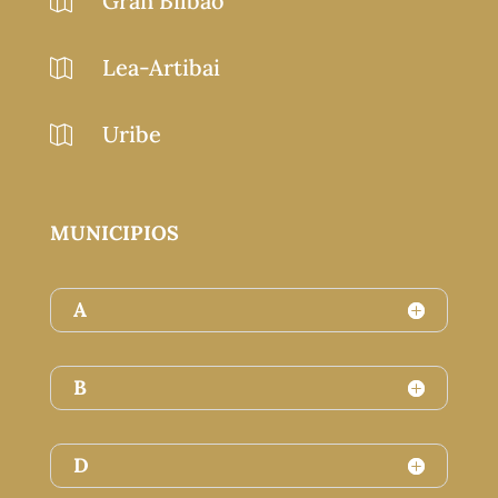
Gran Bilbao

Lea-Artibai

Uribe

MUNICIPIOS
A
B
D