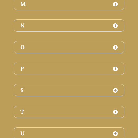
M
N
O
P
S
T
U