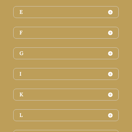
E
F
G
I
K
L