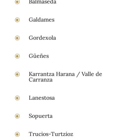
Balmaseda
\
Galdames
\
Gordexola
\
Güeñes
\
Karrantza Harana / Valle de
\
Carranza
Lanestosa
\
Sopuerta
\
Trucios-Turtzioz
\