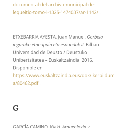
documental-del-archivo-municipal-de-
lequeitio-tomo-i-1325-1474037/ar-1142/
.
ETXEBARRIA AYESTA, Juan Manuel.
Gorbeia
inguruko etno-ipuin eta esaundak II
. Bilbao:
Universidad de Deusto / Deustuko
Unibertsitatea – Euskaltzaindia, 2016.
Disponible en
https://www.euskaltzaindia.eus/dok/ikerbildum
a/80462.pdf
.
G
GARCÍA CAMINO, Iñaki.
Arqueología y