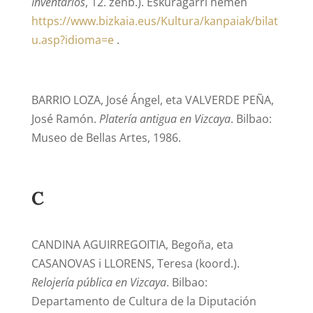
Inventarios
, 12. zenb.). Eskuragarri hemen
https://www.bizkaia.eus/Kultura/kanpaiak/bilat
u.asp?idioma=e
.
BARRIO LOZA, José Ángel, eta VALVERDE PEÑA,
José Ramón.
Platería antigua en Vizcaya
. Bilbao:
Museo de Bellas Artes, 1986.
C
CANDINA AGUIRREGOITIA, Begoña, eta
CASANOVAS i LLORENS, Teresa (koord.).
Relojería pública en Vizcaya
. Bilbao:
Departamento de Cultura de la Diputación