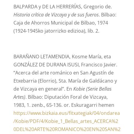
BALPARDA y DE LA HERRERÍAS, Gregorio de.
Historia crítica de Vizcaya y de sus fueros
. Bilbao:
Caja de Ahorros Municipal de Bilbao, 1974
(1924-1945ko jatorrizko edizioa), lib. 2.
BARAÑANO LETAMENDIA, Kosme María, eta
GONZÁLEZ DE DURANA ISUSI, Francisco Javier.
“Acerca del arte románico en San Agustín de
Etxebarria (Elorrio), Sta. María de Galdácano y
de Vizcaya en general”. En
Kobie (Serie Bellas
Artes)
. Bilbao: Diputación Foral de Vizcaya,
1983, 1. zenb., 65-136. or. Eskuragarri hemen
https://www.bizkaia.eus/fitxategiak/04/ondarea
/Kobie/PDF/4/Kobie_1_Bellas_artes_ACERCA%2
0DEL%20ARTE%20ROMANICO%20EN%20SAN%2