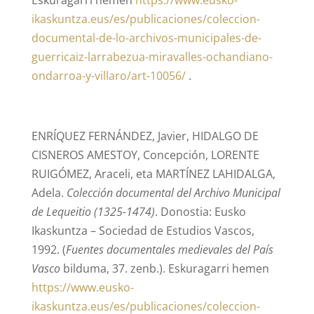
Eskuragarri hemen
https://www.eusko-
ikaskuntza.eus/es/publicaciones/coleccion-
documental-de-lo-archivos-municipales-de-
guerricaiz-larrabezua-miravalles-ochandiano-
ondarroa-y-villaro/art-10056/
.
ENRÍQUEZ FERNÁNDEZ, Javier, HIDALGO DE
CISNEROS AMESTOY, Concepción, LORENTE
RUIGÓMEZ, Araceli, eta MARTÍNEZ LAHIDALGA,
Adela.
Colección documental del Archivo Municipal
de Lequeitio (1325-1474)
. Donostia: Eusko
Ikaskuntza – Sociedad de Estudios Vascos,
1992. (
Fuentes documentales medievales del País
Vasco
bilduma, 37. zenb.). Eskuragarri hemen
https://www.eusko-
ikaskuntza.eus/es/publicaciones/coleccion-