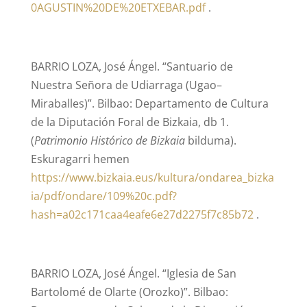
0AGUSTIN%20DE%20ETXEBAR.pdf
.
BARRIO LOZA, José Ángel. “Santuario de
Nuestra Señora de Udiarraga (Ugao–
Miraballes)”. Bilbao: Departamento de Cultura
de la Diputación Foral de Bizkaia, db 1.
(
Patrimonio Histórico de Bizkaia
bilduma).
Eskuragarri hemen
https://www.bizkaia.eus/kultura/ondarea_bizka
ia/pdf/ondare/109%20c.pdf?
hash=a02c171caa4eafe6e27d2275f7c85b72
.
BARRIO LOZA, José Ángel. “Iglesia de San
Bartolomé de Olarte (Orozko)”. Bilbao: