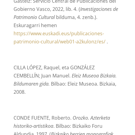
Gasteiz: Servicio Central de Publicaciones del
Gobierno Vasco, 2022, lib. 4. (
Investigaciones de
Patrimonio Cultural
bilduma, 4. zenb.).
Eskuragarri hemen
https://www.euskadi.eus/publicaciones-
patrimonio-cultural/web01-a2kulonz/es/
.
CILLA LÓPEZ, Raquel, eta GONZÁLEZ
CEMBELLÍN; Juan Manuel.
Eleiz Museoa Bizkaia.
Bildumaren gida.
Bilbao: Eleiz Museoa. Bizkaia,
2008.
CONDE FUENTE, Roberto.
Orozko. Azterketa
historiko-artistikoa
. Bilbao: Bizkaiko Foru
Aldundia, 1997. (
Bizkaiko herrien monografiak