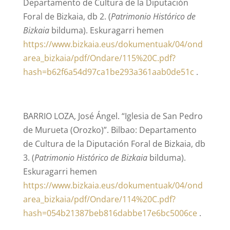
Departamento de Cultura de la Diputación
Foral de Bizkaia, db 2. (
Patrimonio Histórico de
Bizkaia
bilduma). Eskuragarri hemen
https://www.bizkaia.eus/dokumentuak/04/ond
area_bizkaia/pdf/Ondare/115%20C.pdf?
hash=b62f6a54d97ca1be293a361aab0de51c
.
BARRIO LOZA, José Ángel. “Iglesia de San Pedro
de Murueta (Orozko)”. Bilbao: Departamento
de Cultura de la Diputación Foral de Bizkaia, db
3. (
Patrimonio Histórico de Bizkaia
bilduma).
Eskuragarri hemen
https://www.bizkaia.eus/dokumentuak/04/ond
area_bizkaia/pdf/Ondare/114%20C.pdf?
hash=054b21387beb816dabbe17e6bc5006ce
.