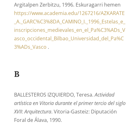
Argitalpen Zerbitzu, 1996. Eskuragarri hemen
https://www.academia.edu/1267216/AZKARATE
_A._GARC%C3%8DA_CAMINO_I._1996_Estelas_e_
inscripciones_medievales_en_el_Pa%C3%ADs_V
asco_occidental_Bilbao_Universidad_del_Pa%C
3%ADs_Vasco
.
B
BALLESTEROS IZQUIERDO, Teresa.
Actividad
artística en Vitoria durante el primer tercio del siglo
XVII
:
Arquitectura
. Vitoria-Gasteiz: Diputación
Foral de Álava, 1990.