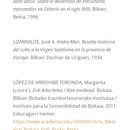
valle vasco. Sobre el desarrollo de estructuras
mercantiles en Zeberio en el siglo XVIII
. Bilbao:
Beitia, 1996.
LIZARRALDE, José A.
Andra Mari. Reseña histórica
del culto a la Virgen Santísima en la provincia de
Vizcaya
. Bilbao: Dochao de Urigüen, 1934.
LÓPEZ DE ARROYABE FORONDA, Margarita
(coord.).
Erdi Arko Artea / Arte medieval.
Bizkaia.
Bilbao: Bizkaiko Iraunkortasunerako Institutua /
Instituto para la Sostenibilidad de Bizkaia, 2011.
Eskuragarri hemen
https://www.academia.edu/3400041/Arte_Medi
eval_Bizkaia_Erdi_Aroko_Artea
.