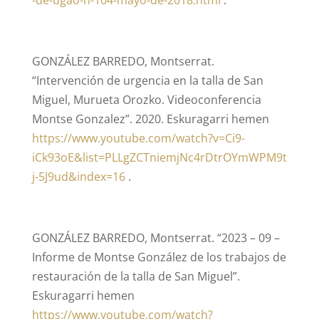
-de-ugao-n-104-mayo-de-2018.html
.
GONZÁLEZ BARREDO, Montserrat.
“Intervención de urgencia en la talla de San
Miguel, Murueta Orozko. Videoconferencia
Montse Gonzalez”. 2020. Eskuragarri hemen
https://www.youtube.com/watch?v=Ci9-
iCk93oE&list=PLLgZCTniemjNc4rDtrOYmWPM9t
j-5J9ud&index=16
.
GONZÁLEZ BARREDO, Montserrat. “2023 – 09 –
Informe de Montse González de los trabajos de
restauración de la talla de San Miguel”.
Eskuragarri hemen
https://www.youtube.com/watch?