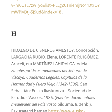
v=m0UsE7zwTyc&list=PLLgZCTniemjNc4rDtrOY
mWPM9tj-5J9ud&index=18
.
H
HIDALGO DE CISNEROS AMESTOY, Concepción,
LARGACHA RUBIO, Elena, LORENTE RUIGÓMEZ,
Araceli, eta MARTÍNEZ LAHIDALGA, Adela.
Fuentes jurídicas medievales del Señorío de
Vizcaya. Cuadernos Legales, Capítulos de la
Hermandad y Fuero Viejo (1342-1506)
. San
Sebastián: Eusko Ikaskuntza – Sociedad de
Estudios Vascos, 1986. (
Fuentes documentales
medievales del País Vasco
bilduma, 8. zenb.).
Eskuragarri hemen
https://www.eusko-