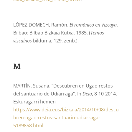
LÓPEZ DOMECH, Ramón.
El románico en Vizcaya
.
Bilbao: Bilbao Bizkaia Kutxa, 1985. (
Temas
vizcaínos
bilduma, 129. zenb.).
M
MARTÍN, Susana. “Descubren en Ugao restos
del santuario de Udiarraga”. In
Deia
, 8-10-2014.
Eskuragarri hemen
https://www.deia.eus/bizkaia/2014/10/08/descu
bren-ugao-restos-santuario-udiarraga-
5189858.html
.