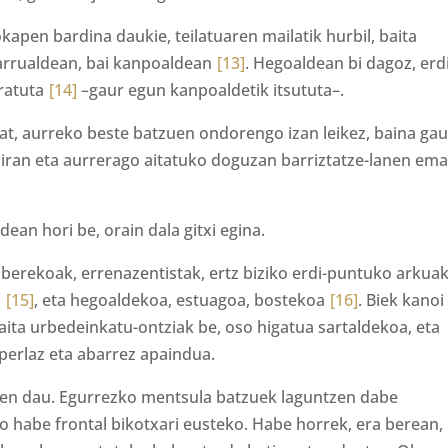
apen bardina daukie, teilatuaren mailatik hurbil, baita
arrualdean, bai kanpoaldean
[13]
. Hegoaldean bi dagoz, erdi
eratuta
[14]
–gaur egun kanpoaldetik itsututa–.
at, aurreko beste batzuen ondorengo izan leikez, baina gau
iran eta aurrerago aitatuko doguzan barriztatze-lanen ema
ldean hori be, orain dala gitxi egina.
a berekoak, errenazentistak, ertz biziko erdi-puntuko arkua
a
[15]
, eta hegoaldekoa, estuagoa, bostekoa
[16]
. Biek kanoi
ita urbedeinkatu-ontziak be, oso higatua sartaldekoa, eta
 perlaz eta abarrez apaindua.
tzen dau. Egurrezko mentsula batzuek laguntzen dabe
 habe frontal bikotxari eusteko. Habe horrek, era berean,