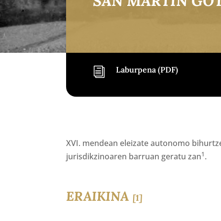
SAN MARTIN GOT
Laburpena (PDF)
i
XVI. mendean eleizate autonomo bihurtzen
1
jurisdikzinoaren barruan geratu zan
.
ERAIKINA
[1]