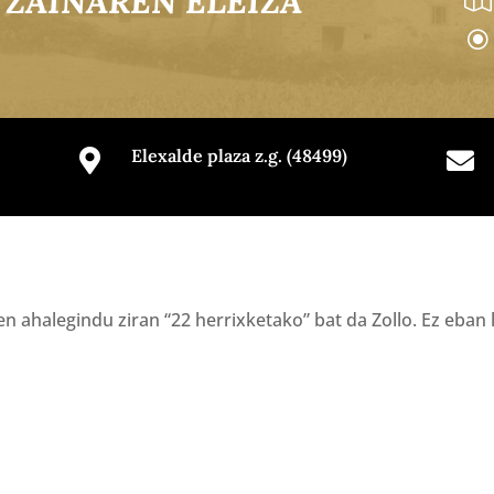
ZAINAREN ELEIZA
\
Elexalde plaza z.g. (48499)


 ahalegindu ziran “22 herrixketako” bat da Zollo. Ez eban 