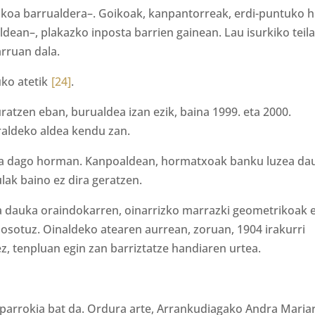
tukoa barrualdera–. Goikoak, kanpantorreak, erdi-puntuko h
ldean–, plakazko inposta barrien gainean. Lau isurkiko teil
arruan dala.
uko atetik
[24]
.
atzen eban, burualdea izan ezik, baina 1999. eta 2000.
raldeko aldea kendu zan.
uta dago horman. Kanpoaldean, hormatxoak banku luzea da
lak baino ez dira geratzen.
a dauka oraindokarren, oinarrizko marrazki geometrikoak 
 osotuz. Oinaldeko atearen aurrean, zoruan, 1904 irakurri
ez, tenpluan egin zan barriztatze handiaren urtea.
parrokia bat da. Ordura arte, Arrankudiagako Andra Maria