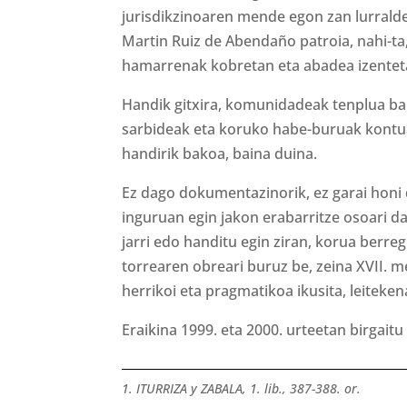
jurisdikzinoaren mende egon zan lurralde
Martin Ruiz de Abendaño patroia, nahi-ta
hamarrenak kobretan eta abadea izenteta
Handik gitxira, komunidadeak tenplua ba
sarbideak eta koruko habe-buruak kontu
handirik bakoa, baina duina.
Ez dago dokumentazinorik, ez garai honi 
inguruan egin jakon erabarritze osoari da
jarri edo handitu egin ziran, korua berreg
torrearen obreari buruz be, zeina XVII. m
herrikoi eta pragmatikoa ikusita, leitek
Eraikina 1999. eta 2000. urteetan birgaitu
1. ITURRIZA y ZABALA, 1. lib., 387-388. or.