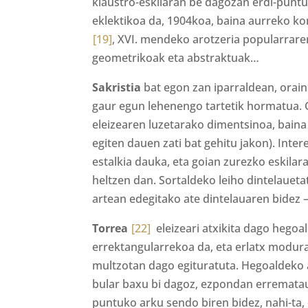
klaustro-eskilaran be dagozan erdi-punt
eklektikoa da, 1904koa, baina aurreko k
[19]
, XVI. mendeko arotzeria popularrare
geometrikoak eta abstraktuak…
Sakristia
bat egon zan iparraldean, orain
gaur egun lehenengo tartetik hormatua
eleizearen luzetarako dimentsinoa, bain
egiten dauen zati bat gehitu jakon). Inter
estalkia dauka, eta goian zurezko eskilar
heltzen dan. Sortaldeko leiho dintelauetat
artean edegitako ate dintelauaren bidez –b
Torrea
[22]
eleizeari atxikita dago hego
errektangularrekoa da, eta erlatx modur
multzotan dago egituratuta. Hegoaldeko 
bular baxu bi dagoz, ezpondan erremata
puntuko arku sendo biren bidez, nahi-ta, 