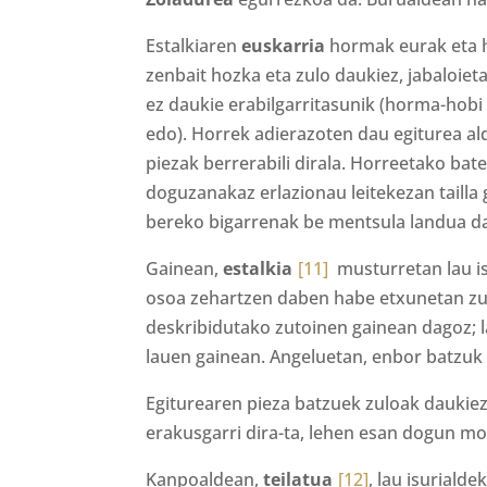
Estalkiaren
euskarria
hormak eurak eta ho
zenbait hozka eta zulo daukiez, jabaloie
ez daukie erabilgarritasunik (horma-hobi 
edo). Horrek adierazoten dau egiturea al
piezak berrerabili dirala. Horreetako b
doguzanakaz erlazionau leitekezan tailla
bereko bigarrenak be mentsula landua da
Gainean,
estalkia
[11]
musturretan lau is
osoa zehartzen daben habe etxunetan zur
deskribidutako zutoinen gainean dagoz; 
lauen gainean. Angeluetan, enbor batzuk
Egiturearen pieza batzuek zuloak daukiez
erakusgarri dira-ta, lehen esan dogun m
Kanpoaldean,
teilatua
[12]
, lau isurialde