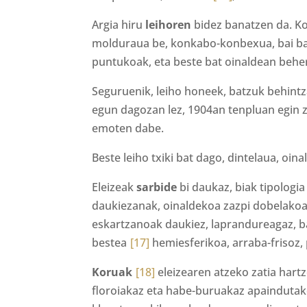
Argia hiru
leihoren
bidez banatzen da. Kok
molduraua be, konkabo-konbexua, bai b
puntukoak, eta beste bat oinaldean beh
Seguruenik, leiho honeek, batzuk behintz
egun dagozan lez, 1904an tenpluan egin z
emoten dabe.
Beste leiho txiki bat dago, dintelaua, oina
Eleizeak
sarbide
bi daukaz, biak tipologi
daukiezanak, oinaldekoa zazpi dobelako
eskartzanoak daukiez, laprandureagaz, ba
bestea
[17]
hemiesferikoa, arraba-frisoz,
Koruak
[18]
eleizearen atzeko zatia har
floroiakaz eta habe-buruakaz apaindutako