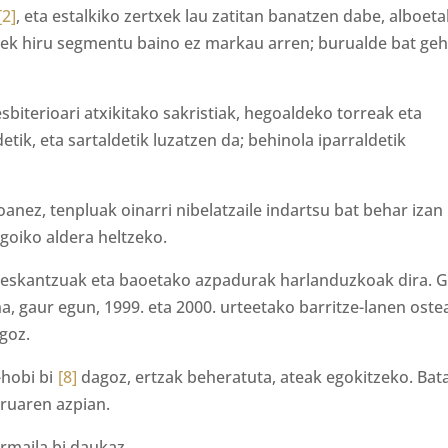
[2]
, eta estalkiko zertxek lau zatitan banatzen dabe, alboet
ek hiru segmentu baino ez markau arren; burualde bat geh
iterioari atxikitako sakristiak, hegoaldeko torreak eta
tik, eta sartaldetik luzatzen da; behinola iparraldetik
nez, tenpluak oinarri nibelatzaile indartsu bat behar izan
goiko aldera heltzeko.
 eskantzuak eta baoetako azpadurak harlanduzkoak dira. G
na, gaur egun, 1999. eta 2000. urteetako barritze-lanen oste
goz.
hobi bi
[8]
dagoz, ertzak beheratuta, ateak egokitzeko. Bat
ruaren azpian.
rmaila bi daukaz.