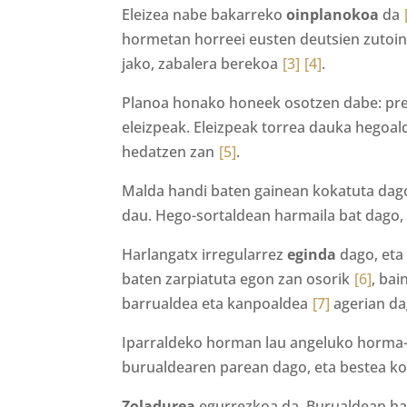
Eleizea nabe bakarreko
oinplanokoa
da
hormetan horreei eusten deutsien zutoin
jako, zabalera berekoa
[3]
[4]
.
Planoa honako honeek osotzen dabe: presb
eleizpeak. Eleizpeak torrea dauka hegoalde
hedatzen zan
[5]
.
Malda handi baten gainean kokatuta dagoa
dau. Hego-sortaldean harmaila bat dago, 
Harlangatx irregularrez
eginda
dago, eta
baten zarpiatuta egon zan osorik
[6]
, bai
barrualdea eta kanpoaldea
[7]
agerian da
Iparraldeko horman lau angeluko horma-
burualdearen parean dago, eta bestea ko
Zoladurea
egurrezkoa da. Burualdean ha