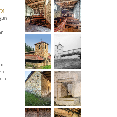
[9]
egun
an
ro
ru
ula