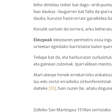
leiho dintelau txiker bat dago –erdi-pun
bao daukaz –laugarren bat falta da iparra
dauka, kurutze haize-orratz garaikidea b
Korutik sartzen da torrera, arku beherat
Eleizpeak
eleizearen perimetro osoa ingur
urteetan egindako barriztatze baten ipar
Teilape bat da, eta harburutan zurkaizt
eta gainean zutoinak. Iparraldean mentsu
Atari-aterpe honek errekarrizko enkatxo
lau edo zortzi erradioko zirkunferentziak
daiteke
[25]
, hain zuzen be, aitatu dogun
Zolloko San Martingoa 1518an sortutako 