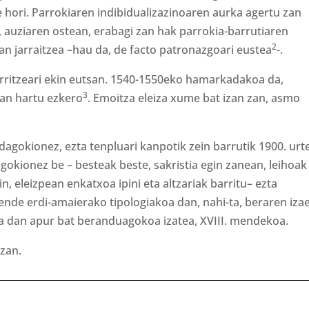
 hori. Parrokiaren indibidualizazinoaren aurka agertu zan
, auziaren ostean, erabagi zan hak parrokia-barrutiaren
2
n jarraitzea –hau da, de facto patronazgoari eustea
-.
rritzeari ekin eutsan. 1540-1550eko hamarkadakoa da,
3
an hartu ezkero
. Emoitza eleiza xume bat izan zan, asmo
dagokionez, ezta tenpluari kanpotik zein barrutik 1900. urt
gokionez be – besteak beste, sakristia egin zanean, leihoak
in, eleizpean enkatxoa ipini eta altzariak barritu– ezta
ende erdi-amaierako tipologiakoa dan, nahi-ta, beraren iza
ena dan apur bat beranduagokoa izatea, XVIII. mendekoa.
 zan.