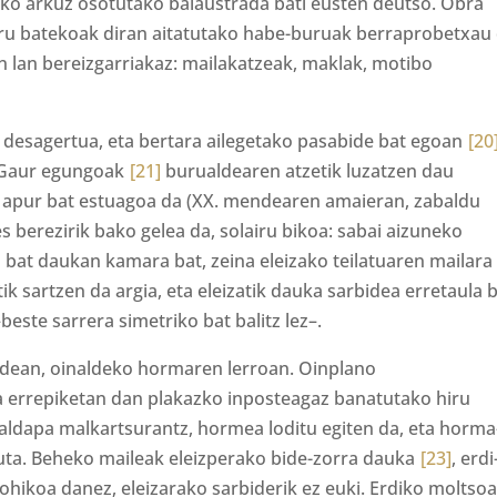
uko arkuz osotutako balaustrada bati eusten deutso. Obra
oru batekoak diran aitatutako habe-buruak berraprobetxau 
n lan bereizgarriakaz: mailakatzeak, maklak, motibo
 desagertua, eta bertara ailegetako pasabide bat egoan
[20
. Gaur egungoak
[21]
burualdearen atzetik luzatzen dau
a apur bat estuagoa da (XX. mendearen amaieran, zabaldu
es berezirik bako gelea da, solairu bikoa: sabai aizuneko
a bat daukan kamara bat, zeina eleizako teilatuaren mailara
ik sartzen da argia, eta eleizatik dauka sarbidea erretaula 
este sarrera simetriko bat balitz lez–.
aldean, oinaldeko hormaren lerroan. Oinplano
a errepiketan dan plakazko inposteagaz banatutako hiru
aldapa malkartsurantz, hormea loditu egiten da, eta horma
uta. Beheko maileak eleizperako bide-zorra dauka
[23]
, erdi
ohikoa danez, eleizarako sarbiderik ez euki. Erdiko moltso