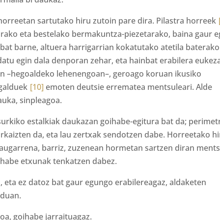
rreetan sartutako hiru zutoin pare dira. Pilastra horreek
tarako eta bestelako bermakuntza-piezetarako, baina gaur 
bat barne, altuera harrigarrian kokatutako atetila baterako
datu egin dala denporan zehar, eta hainbat erabilera eukez
aten –hegoaldeko lehenengoan–, geroago koruan ikusiko
 galduek
[10]
emoten deutsie errematea mentsuleari. Alde
uka, sinpleagoa.
urkiko estalkiak daukazan goihabe-egitura bat da; perimet
kaizten da, eta lau zertxak sendotzen dabe. Horreetako hi
laugarrena, barriz, zuzenean hormetan sartzen diran ments
 habe etxunak tenkatzen dabez.
, eta ez datoz bat gaur egungo erabilereagaz, aldaketen
oduan.
koa, goihabe jarraituagaz.