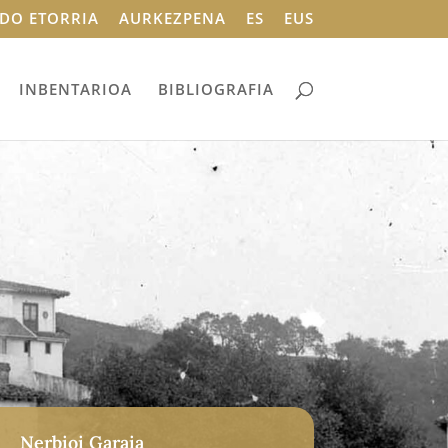
DO ETORRIA
AURKEZPENA
ES
EUS
INBENTARIOA
BIBLIOGRAFIA
Nerbioi Garaia