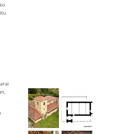
ako
itu
arai
an,
a