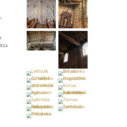
-
r
itza
k