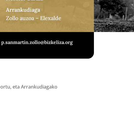
Arrankudiaga
Zollo auzoa – Elexalde
p.sanmartin.zollo@bizkeliza.org
lortu, eta Arrankudiagako