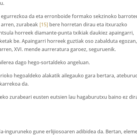
u.
 egurrezkoa da eta erronboide formako sekzinoko barrot
 arren, zurabeak
[15]
bere horretan dirau eta itxurazko
sula horreek diamante-punta txikiak daukiez apaingarri,
nketak be. Apaingarri horreek guztiak oso zabalduta egozan
 arren, XVI. mende aurreratura garoez, seguruenik.
ailerea dago hego-sortaldeko angeluan.
iterioko hegoaldeko alakatik ailegauko gara bertara, atebur
akarrekoa da.
peko zurabeari eusten eutsien lau hagaburutxu baino ez dir
a-inguruneko gune erlijiosoaren adibidea da. Bertan, elem