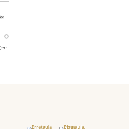
eko
gn.: