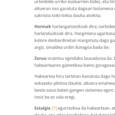
urtenbide urriko euskarrien bidez, eta 
altueran oso garatuta dagoan bolumena
sakristia txiki-txikia dauka atxikita.
Hormak
harlangaitzezkoak dira; sarbide
harlanduzkoak dira. Harginlana ugaritas
kolore desbardinetan margotuta dago gune
argiz, oinaldea urdin ilunagoa bada be.
Zorua
oraintsu egindako lauzadurea da. 
habeartearen gainetikoa baino goragoxe
Habeartea hiru tartetan banatuta dago h
eskaseko plintoa daukie, altuera ertaine
beste sasoi baten gangen sistemea egon za
inoiz be ez zala eregi.
Estalgia
[7]
egurrezkoa da habeartean, eta