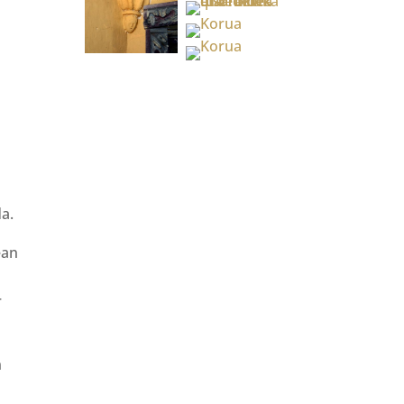
]
da.
ean
r
n