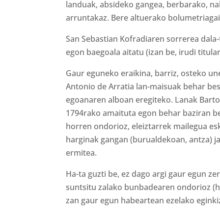
landuak, absideko gangea, berbarako, nah
arruntakaz. Bere altuerako bolumetriaga
San Sebastian Kofradiaren sorrerea dala-t
egon baegoala aitatu (izan be, irudi titu
Gaur eguneko eraikina, barriz, osteko un
Antonio de Arratia lan-maisuak behar best
egoanaren alboan eregiteko. Lanak Bartolo
1794rako amaituta egon behar baziran be, 
horren ondorioz, eleiztarrek mailegua e
harginak gangan (burualdekoan, antza) j
ermitea.
Ha-ta guzti be, ez dago argi gaur egun ze
suntsitu zalako bunbadearen ondorioz (h
zan gaur egun habeartean ezelako eginki