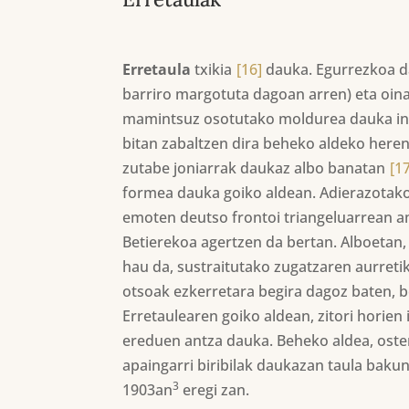
Erretaula
txikia
[16]
dauka. Egurrezkoa da
barriro margotuta dagoan arren) eta oin
mamintsuz osotutako moldurea dauka ing
bitan zabaltzen dira beheko aldeko heren
zutabe joniarrak daukaz albo banatan
[1
formea dauka goiko aldean. Adierazotak
emoten deutso frontoi triangeluarrean a
Betierekoa agertzen da bertan. Alboetan,
hau da, sustraitutako zugatzaren aurreti
otsoak ezkerretara begira dagoz baten, b
Erretaulearen goiko aldean, zitori horien
ereduen antza dauka. Beheko aldea, oste
apaingarri biribilak daukazan taula bakun
3
1903an
eregi zan.