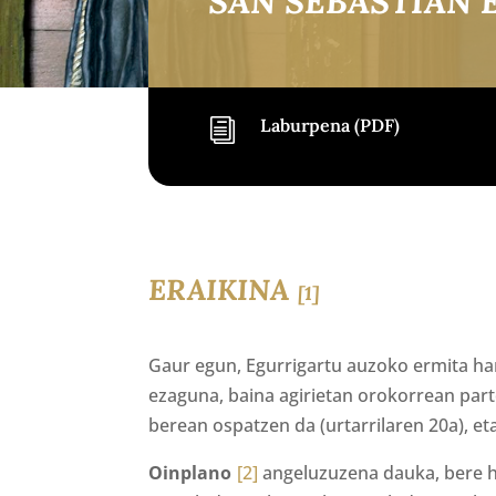
SAN SEBASTIAN 
Laburpena (PDF)
i
ERAIKINA
[1]
Gaur egun, Egurrigartu auzoko ermita han
ezaguna, baina agirietan orokorrean part
berean ospatzen da (urtarrilaren 20a), et
Oinplano
[2]
angeluzuzena dauka, bere h