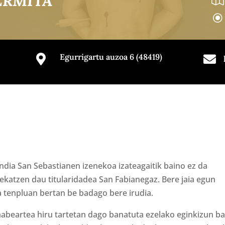
ERMITA
\
Egurrigartu auzoa 6 (48419)


dia San Sebastianen izenekoa izateagaitik baino ez da
ekatzen dau titularidadea San Fabianegaz. Bere jaia egun
a tenpluan bertan be badago bere irudia.
abeartea hiru tartetan dago banatuta ezelako eginkizun b