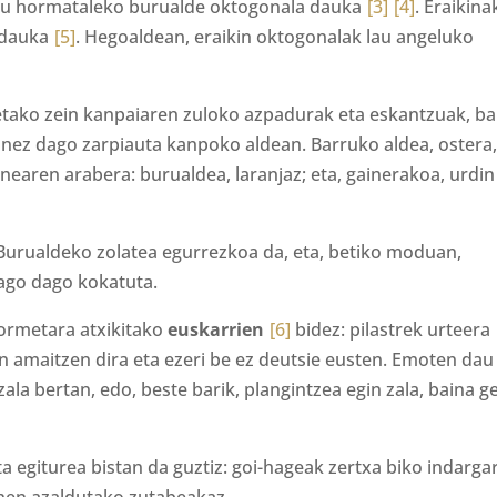
hiru hormataleko burualde oktogonala dauka
[3]
[4]
. Eraikina
 dauka
[5]
. Hegoaldean, eraikin oktogonalak lau angeluko
etako zein kanpaiaren zuloko azpadurak eta eskantzuak, bar
unez dago zarpiauta kanpoko aldean. Barruko aldea, ostera
aren arabera: burualdea, laranjaz; eta, gainerakoa, urdin
Burualdeko zolatea egurrezkoa da, eta, betiko moduan,
ago dago kokatuta.
ormetara atxikitako
euskarrien
[6]
bidez: pilastrek urteera
an amaitzen dira eta ezeri be ez deutsie eusten. Emoten dau
la bertan, edo, beste barik, plangintzea egin zala, baina g
 egiturea bistan da guztiz: goi-hageak zertxa biko indargar