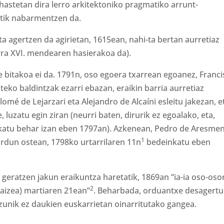
astetan dira lerro arkitektoniko pragmatiko arrunt-
itik nabarmentzen da.
a agertzen da agirietan, 1615ean, nahi-ta bertan aurretiaz
larra XVI. mendearen hasierakoa da).
e bitakoa ei da. 1791n, oso egoera txarrean egoanez, Franc
eko baldintzak ezarri ebazan, eraikin barria aurretiaz
mé de Lejarzari eta Alejandro de Alcaíni esleitu jakezan, e
luzatu egin ziran (neurri baten, dirurik ez egoalako, eta,
skatu behar izan eben 1797an). Azkenean, Pedro de Aresme
1
ardun ostean, 1798ko urtarrilaren 11n
bedeinkatu eben
r geratzen jakun eraikuntza haretatik, 1869an “ia-ia oso-oso
2
aizea) martiaren 21ean”
. Beharbada, orduantxe desagertu
zunik ez daukien euskarrietan oinarritutako gangea.