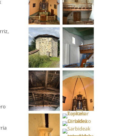
k
riz,
,
ero
ria