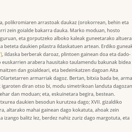
, polikromiaren arrastoak daukaz (orokorrean, behin eta
arri zein goialde bakarra dauka. Marko moduan, hosto
uruan, eta gorputzeko alboko kaleak guneetarako altuera
a beteta daukien pilastra ildaskatuen artean. Erdiko gunea
7]
, ildaska berberak daroaz, plintoen gainean doa eta dado-
o euskarrien arabera hausitako taulamendu bakunak bidea
maitzen dan goialdeari, eta bedeinkatzen dagoan Aita
 Olartetarren armarriak dagoz. Bertan, bitxia bada be, arma
k igaroten diran otso bi, modu simetrikoan landuta dagozan
ehar dan moduan; eta, eskuinetara begira, bestean.
 itxurea daukien besodun kurutzea dago; XVII. gizaldiko
ra, altarako mahai gainean dago kokatuta, ahoak zein
a izango balitz lez, berdez nahiz zuriz dago margotuta, eta