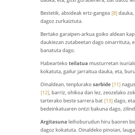
dauka, eta, gitxi gorabehera, bat datoz 
Bestetik, absideak ertz-gangea
[8]
dauka, 
dagoz zurkaiztuta.
Bertako garaipen-arkua goiko aldean kap
daukiezan zutabeetan dago oinarrituta, e
banatuta dago.
Habearteko
teilatua
musturretan isurial
kokatuta, gailur jarraitua dauka, eta, bur
Oinaldean, tenplurako
sarbide
[11]
nagus
[12]
, barriz, ohikoa dan lez, zeozelako z
tarterako beste sarrera bat
[13]
dago, eta
bedeinkatuaren ontzi bakuna dago, zilind
Argitasuna
leihoburudun hiru baoren b
dagoz kokatuta. Oinaldeko pinoian, laug