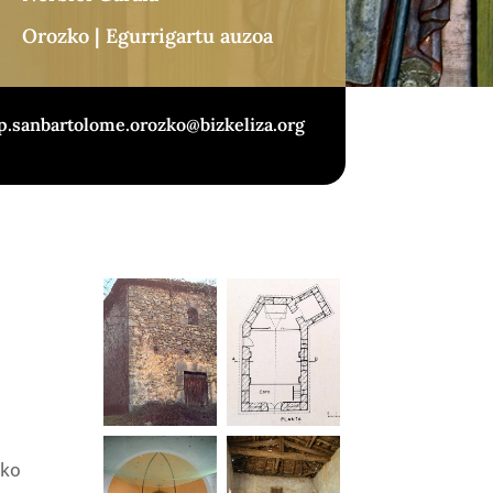
Orozko | Egurrigartu auzoa
p.sanbartolome.orozko@bizkeliza.org
ako