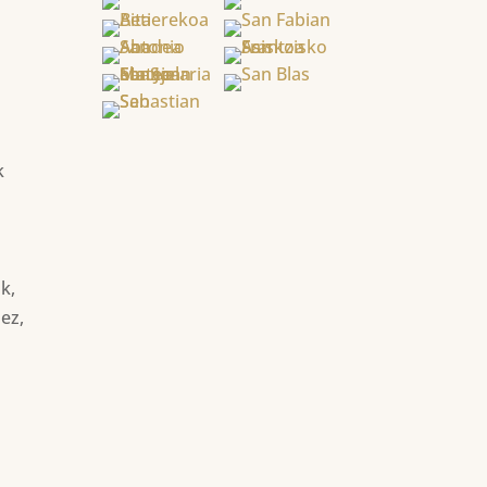
k
k,
ez,