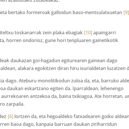
lehen azaldutako zutabeakaz.
eta bertako formeroak galloidun baso-mentsulatxuetan
[9
iteltxu toskanarrak zein plaka ebagiak
[10]
apaingarri
ta, horren ondorioz, gune hori tenpluaren gainetikotik
deak daukazan goi-hagadun egiturearen gainean dago
ualdean, alakara egokitzen diran hiru isurialdetan luzatzen 
ia dago. Ateburu monolitikodun zuloa da, eta, barruko ald
okoa daukan eskartzano egiten da. Iparraldean, lehenengo
 aurrekoaren antzekoa da, baina txikiagoa. Ate horretan, u
ro zarpaila.
idez
[6]
lortzen da, eta hegoaldeko fatxadearen goiko aldea
arren baoa dago, kanpaia barruan daukan ziriharridun