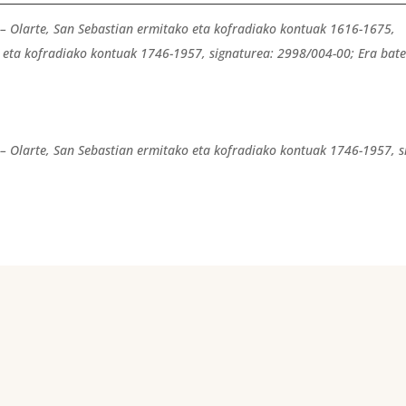
– Olarte, San Sebastian ermitako eta kofradiako kontuak 1616-1675,
 eta kofradiako kontuak 1746-1957, signaturea: 2998/004-00; Era bat
 Olarte, San Sebastian ermitako eta kofradiako kontuak 1746-1957, si