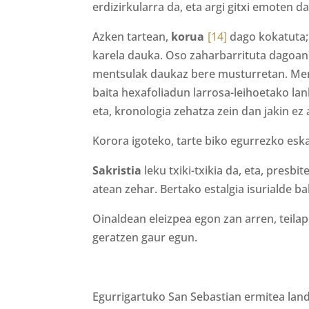
erdizirkularra da, eta argi gitxi emoten da
Azken tartean,
korua
[14]
dago kokatuta;
karela dauka. Oso zaharbarrituta dagoan
mentsulak daukaz bere musturretan. Ment
baita hexafoliadun larrosa-leihoetako la
eta, kronologia zehatza zein dan jakin ez
Korora igoteko, tarte biko egurrezko esk
Sakristia
leku txiki-txikia da, eta, presb
atean zehar. Bertako estalgia isurialde b
Oinaldean eleizpea egon zan arren, teila
geratzen gaur egun.
Egurrigartuko San Sebastian ermitea land