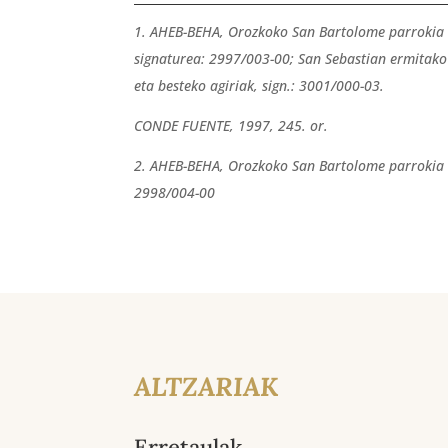
1. AHEB-BEHA, Orozkoko San Bartolome parrokia 
signaturea: 2997/003-00; San Sebastian ermitako
eta besteko agiriak, sign.: 3001/000-03.
CONDE FUENTE, 1997, 245. or.
2. AHEB-BEHA, Orozkoko San Bartolome parrokia –
2998/004-00
ALTZARIAK
Erretaulak