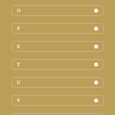
O
P
S
T
U
V