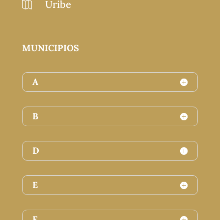
Uribe

MUNICIPIOS
A
B
D
E
F