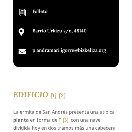
Folleto
i
Barrio Urkizu s/n, 48140

p.andramari.igorre@bizkeliza.org

EDIFICIO
[1]
[2]
La ermita de San Andrés presenta una atípica
planta
en forma de T
[3]
, con una nave
dividida hoy en dos tramos más una cabecera