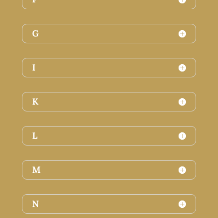
G
I
K
L
M
N