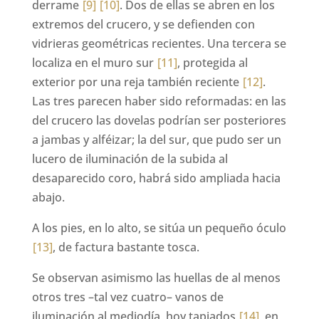
derrame
[9]
[10]
. Dos de ellas se abren en los
extremos del crucero, y se defienden con
vidrieras geométricas recientes. Una tercera se
localiza en el muro sur
[11]
, protegida al
exterior por una reja también reciente
[12]
.
Las tres parecen haber sido reformadas: en las
del crucero las dovelas podrían ser posteriores
a jambas y alféizar; la del sur, que pudo ser un
lucero de iluminación de la subida al
desaparecido coro, habrá sido ampliada hacia
abajo.
A los pies, en lo alto, se sitúa un pequeño óculo
[13]
, de factura bastante tosca.
Se observan asimismo las huellas de al menos
otros tres –tal vez cuatro– vanos de
iluminación al mediodía, hoy tapiados
[14]
, en