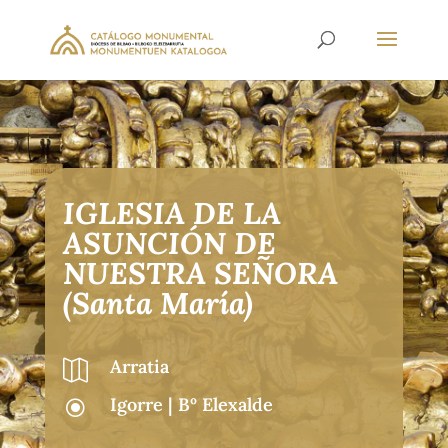
IGLESIA DE LA
ASUNCIÓN DE
NUESTRA SEÑORA
(Santa María)
Arratia

Igorre | Bº Elexalde
\