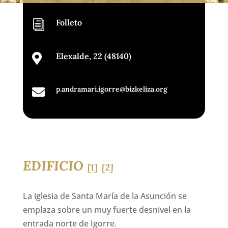
Folleto
i
Elexalde, 22 (48140)

p.andramari.igorre@bizkeliza.org

EDIFICIO
[1]
[2]
La iglesia de Santa María de la Asunción se
emplaza sobre un muy fuerte desnivel en la
entrada norte de Igorre.