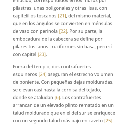
enlucido, correspondidos en los muros por
pilastras, unas poligonales y otras lisas, con
capitelillos toscanos
[21]
, del mismo material,
que en los ángulos se convierten en ménsulas
de vaso con perinola
[22]
. Por su parte, la
embocadura de la cabecera se define por
pilares toscanos cruciformes sin basa, pero sí
con capitel
[23]
.
Fuera del templo, dos contrafuertes
esquineros
[24]
aseguran el estrecho volumen
de poniente. Con pequeñas dejas molduradas,
se elevan casi hasta la cornisa del tejado,
donde se ataludan
[6]
. Los contrafuertes
arrancan de un elevado plinto rematado en un
talud moldurado que en el del sur se enriquece
con un segundo talud más bajo en caveto
[25]
.