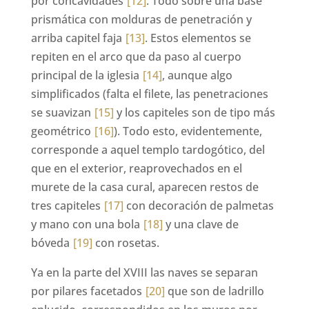
por concavidades
[12]
. Todo sobre una base
prismática con molduras de penetración y
arriba capitel faja
[13]
. Estos elementos se
repiten en el arco que da paso al cuerpo
principal de la iglesia
[14]
, aunque algo
simplificados (falta el filete, las penetraciones
se suavizan
[15]
y los capiteles son de tipo más
geométrico
[16]
). Todo esto, evidentemente,
corresponde a aquel templo tardogótico, del
que en el exterior, reaprovechados en el
murete de la casa cural, aparecen restos de
tres capiteles
[17]
con decoración de palmetas
y mano con una bola
[18]
y una clave de
bóveda
[19]
con rosetas.
Ya en la parte del XVIII las naves se separan
por pilares facetados
[20]
que son de ladrillo