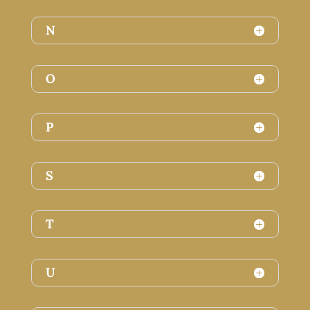
N
O
P
S
T
U