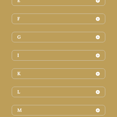
E
F
G
I
K
L
M